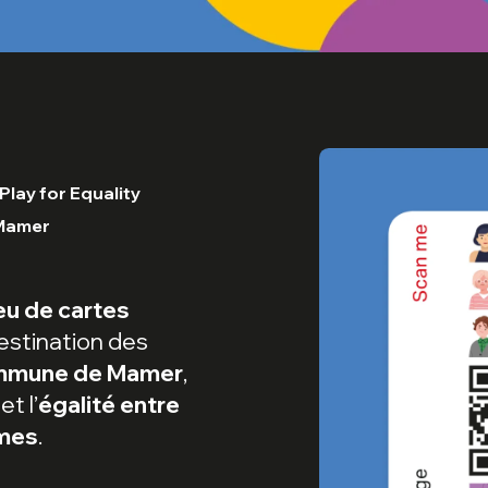
Play for Equality
Mamer
eu de cartes
stination des
mmune de Mamer
,
et l’
égalité entre
mes
.