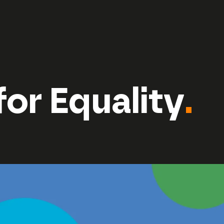
for Equality
.